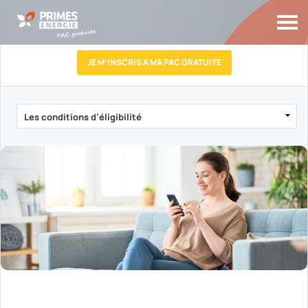
JE M’INSCRIS A MA PAC GRATUITE
VOTRE POMPE À CHALEUR
GRATUITE C’EST POSSIBLE !
Remplacez votre vieille PAC et faites des
économies d’énergie !