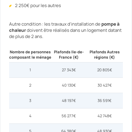
2 250€ pour les autres
Autre condition : les travaux d'installation de
pompe à
chaleur
doivent être réalisés dans un logement datant
de plus de 2 ans.
Nombre de personnes
Plafonds Ile-de-
Plafonds Autres
composant le ménage
France (€)
régions (€)
1
27 343€
20 805€
2
40 130€
30 427€
3
48 197€
36 591€
4
56 277€
42 748€
5
64 380€
48 930€